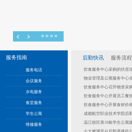
服务指南
后勤快讯
服务流程
饮食服务中心采购的扶贫
服务电话
物业管理及公寓服务中心
会议服务
饮食服务中心召开物资采
水电服务
饮食服务中心开展员工餐
食堂服务
饮食服务中心开展食材价
学生公寓
成都航空职业技术学院后
温江校区第18栋学生公寓
维修服务
十大赌博平台后勤基建处