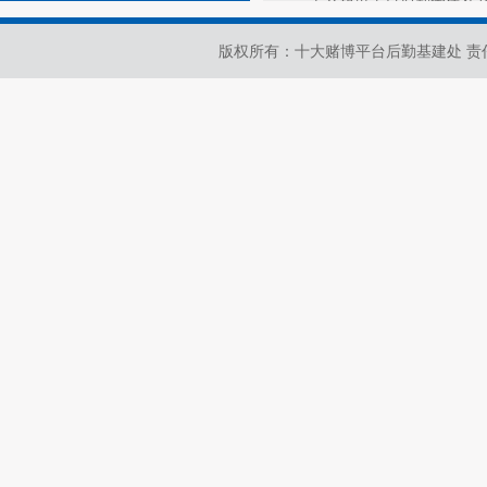
十大赌博平台后勤基建处
版权所有：十大赌博平台后勤基建处 责任人：
十大赌博平台临时包车租
水电服务
服务电话
会议服务
交通车服务